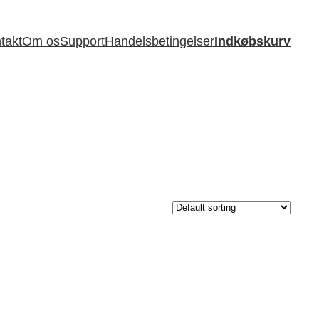
takt
Om os
Support
Handelsbetingelser
Indkøbskurv