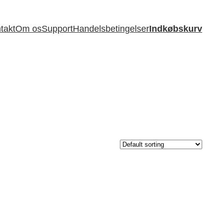
takt
Om os
Support
Handelsbetingelser
Indkøbskurv