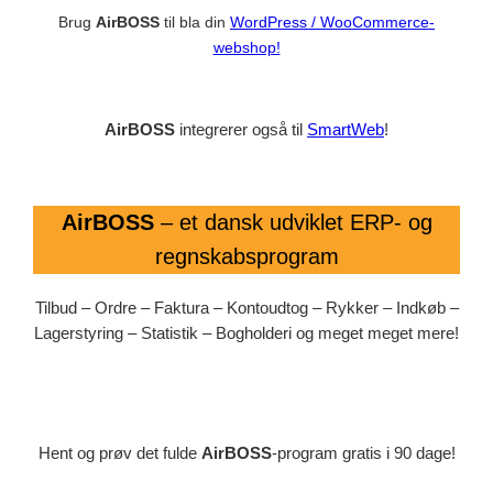
Brug
AirBOSS
til bla din
WordPress / WooCommerce-
webshop!
AirBOSS
integrerer også til
SmartWeb
!
AirBOSS
– et dansk udviklet ERP- og
regnskabsprogram
Tilbud – Ordre – Faktura – Kontoudtog – Rykker – Indkøb –
Lagerstyring – Statistik – Bogholderi og meget meget mere!
Hent og prøv det fulde
AirBOSS
-program gratis i 90 dage!