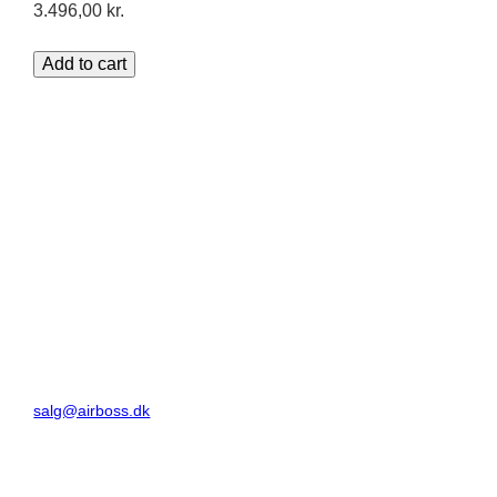
3.496,00
kr.
Add to cart
Circuit Data I/S
Kjeldgårdsvej 10,
3500 Værløse
CVR 1932 3641
+45 43 71 60 22
salg@airboss.dk
Danske Bank
Reg 3409