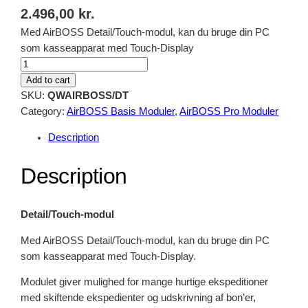
2.496,00
kr.
Med AirBOSS Detail/Touch-modul, kan du bruge din PC
som kasseapparat med Touch-Display
D
e
Add to cart
t
SKU:
QWAIRBOSS/DT
a
Category:
AirBOSS Basis Moduler
, 
AirBOSS Pro Moduler
i
Description
l
/
Description
t
o
u
Detail/Touch-modul
c
h
Med AirBOSS Detail/Touch-modul, kan du bruge din PC
-
som kasseapparat med Touch-Display.
m
Modulet giver mulighed for mange hurtige ekspeditioner
o
med skiftende ekspedienter og udskrivning af bon’er,
d