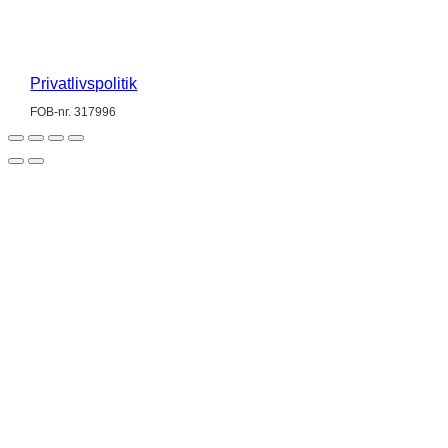
Konto 3349-165589
Alle priser er eks. moms
Privatlivspolitik
FOB-nr. 317996