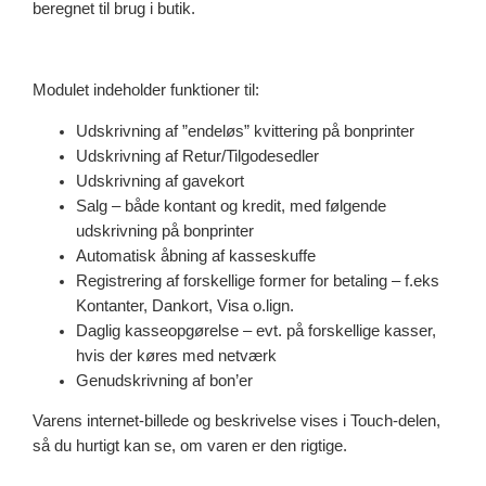
beregnet til brug i butik.
u
l
t
i
Modulet indeholder funktioner til:
l
Udskrivning af ”endeløs” kvittering på bonprinter
A
Udskrivning af Retur/Tilgodesedler
i
Udskrivning af gavekort
r
Salg – både kontant og kredit, med følgende
B
udskrivning på bonprinter
O
Automatisk åbning af kasseskuffe
S
Registrering af forskellige former for betaling – f.eks
S
Kontanter, Dankort, Visa o.lign.
q
Daglig kasseopgørelse – evt. på forskellige kasser,
u
hvis der køres med netværk
a
Genudskrivning af bon’er
n
t
Varens internet-billede og beskrivelse vises i Touch-delen,
i
så du hurtigt kan se, om varen er den rigtige.
t