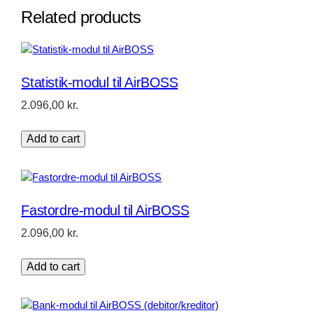
y
Related products
Statistik-modul til AirBOSS
2.096,00
kr.
Add to cart
Fastordre-modul til AirBOSS
2.096,00
kr.
Add to cart