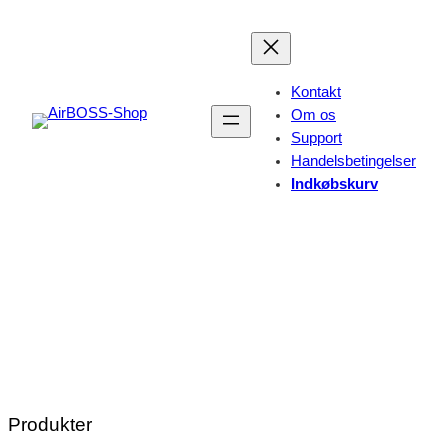
Spring
til
indhold
Kontakt
Om os
Support
Handelsbetingelser
Indkøbskurv
Produkter